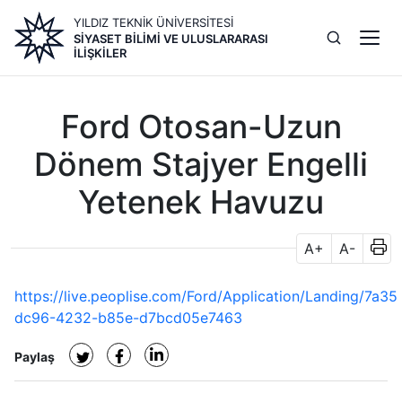
Ana
YILDIZ TEKNİK ÜNİVERSİTESİ
içeriğe
SIYASET BILIMI VE ULUSLARARASI
atla
İLIŞKILER
Ford Otosan-Uzun
Dönem Stajyer Engelli
Yetenek Havuzu
A+
A-
https://live.peoplise.com/Ford/Application/Landing/7a3
dc96-4232-b85e-d7bcd05e7463
Paylaş