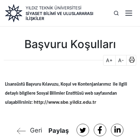
Ana
YILDIZ TEKNİK ÜNİVERSİTESİ
içeriğe
SIYASET BILIMI VE ULUSLARARASI
atla
İLIŞKILER
Başvuru Koşulları
A+
A-
Lisansüstü Başvuru Kılavuzu, Koşul ve Kontenjanlarımız ile ilgili
detaylı bilgilere Sosyal Bilimler Enstitüsü web sayfasından
http://www.sbe.yildiz.edu.tr
ulaşabilirsiniz:
Geri
Paylaş