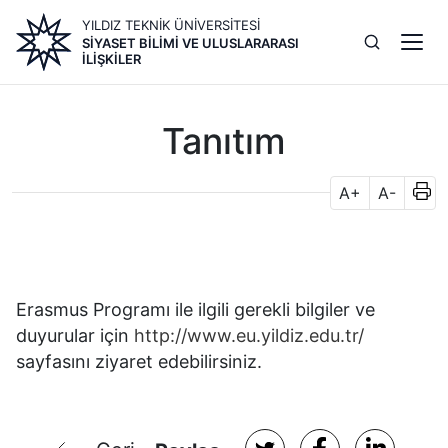
Ana
YILDIZ TEKNİK ÜNİVERSİTESİ
içeriğe
SIYASET BILIMI VE ULUSLARARASI
atla
İLIŞKILER
Tanıtım
A+
A-
Erasmus Programı ile ilgili gerekli bilgiler ve
duyurular için
http://www.eu.yildiz.edu.tr/
sayfasını ziyaret edebilirsiniz.