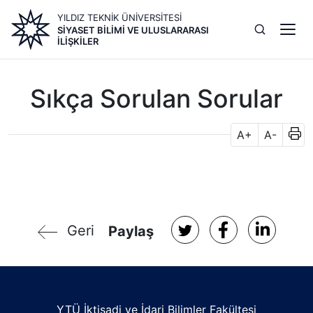
Ana
YILDIZ TEKNİK ÜNİVERSİTESİ
içeriğe
SIYASET BILIMI VE ULUSLARARASI
atla
İLIŞKILER
Sıkça Sorulan Sorular
A+
A-
Geri
Paylaş
YTÜ İktisadi ve İdari Bilimler Fakültesi