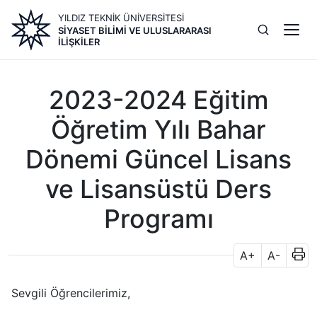
Ana
YILDIZ TEKNİK ÜNİVERSİTESİ
içeriğe
SIYASET BILIMI VE ULUSLARARASI
atla
İLIŞKILER
2023-2024 Eğitim
Öğretim Yılı Bahar
Dönemi Güncel Lisans
ve Lisansüstü Ders
Programı
A+
A-
Sevgili Öğrencilerimiz,