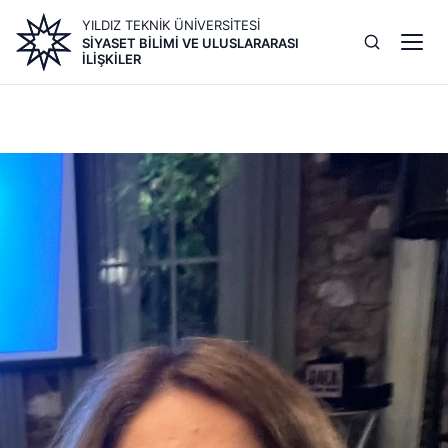
Ana
YILDIZ TEKNİK ÜNİVERSİTESİ
içeriğe
SIYASET BILIMI VE ULUSLARARASI
atla
İLIŞKILER