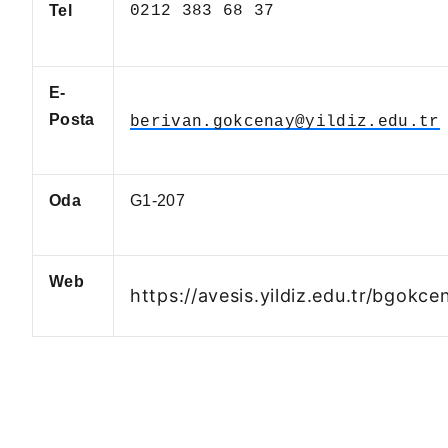
Tel
0212 383 68 37
E-
Posta
berivan.gokcenay@yildiz.edu.tr
Oda
G1-207
Web
https://avesis.yildiz.edu.tr/bgokce