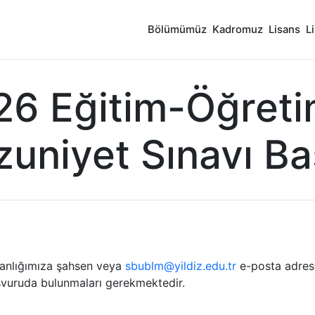
Bölümümüz
Kadromuz
Lisans
L
6 Eğitim-Öğretim
uniyet Sınavı Ba
kanlığımıza şahsen veya
sbublm@yildiz.edu.tr
e-posta adres
aşvuruda bulunmaları gerekmektedir.