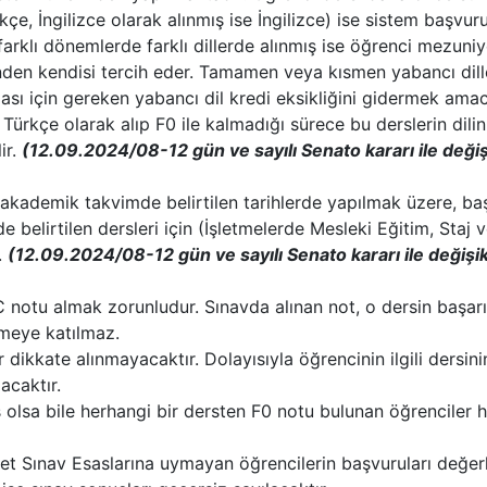
çe, İngilizce olarak alınmış ise İngilizce) ise sistem başvur
farklı dönemlerde farklı dillerde alınmış ise öğrenci mezuniy
rinden kendisi tercih eder. Tamamen veya kısmen yabancı dill
ası için gereken yabancı dil kredi eksikliğini gidermek amac
 Türkçe olarak alıp F0 ile kalmadığı sürece bu derslerin dili
ir.
(12.09.2024/08-12 gün ve sayılı Senato kararı ile değiş
; akademik takvimde belirtilen tarihlerde yapılmak üzere, ba
 belirtilen dersleri için (İşletmelerde Mesleki Eğitim, Staj 
.
(12.09.2024/08-12 gün ve sayılı Senato kararı ile değişik
C notu almak zorunludur. Sınavda alınan not, o dersin başarı
rmeye katılmaz.
ikkate alınmayacaktır. Dolayısıyla öğrencinin ilgili dersini
acaktır.
olsa bile herhangi bir dersten F0 notu bulunan öğrenciler h
et Sınav Esaslarına uymayan öğrencilerin başvuruları değe