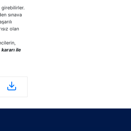
irebilirler.
rden sınava
şarılı
ısız olan
cilerin,
ararı ile