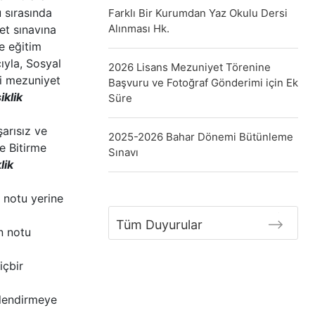
u sırasında
Farklı Bir Kurumdan Yaz Okulu Dersi
Alınması Hk.
et sınavına
e eğitim
ıyla, Sosyal
2026 Lisans Mezuniyet Törenine
ni mezuniyet
Başvuru ve Fotoğraf Gönderimi için Ek
iklik
Süre
şarısız ve
2025-2026 Bahar Dönemi Bütünleme
ve Bitirme
Sınavı
lik
 notu yerine
Tüm Duyurular
n notu
içbir
rlendirmeye