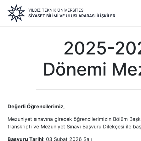
Ana
YILDIZ TEKNİK ÜNİVERSİTESİ
içeriğe
SIYASET BILIMI VE ULUSLARARASI İLIŞKILER
atla
2025-202
Dönemi Mez
Değerli Öğrencilerimiz,
Mezuniyet sınavına girecek öğrencilerimizin Bölüm Baş
transkripti ve Mezuniyet Sınavı Başvuru Dilekçesi ile b
Başvuru Tarihi
: 03 Şubat 2026 Salı