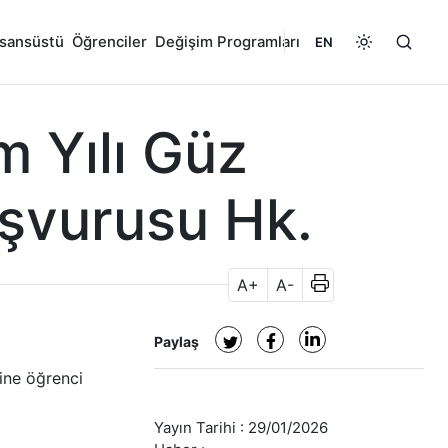
isansüstü
Öğrenciler
Değişim Programları
EN
 Yılı Güz
şvurusu Hk.
A+
A-
Paylaş
ine öğrenci
Yayın Tarihi :
29/01/2026