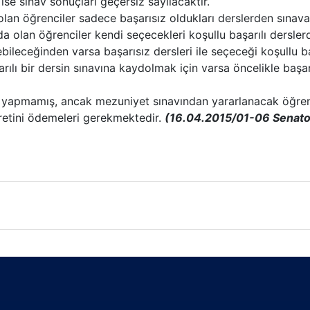
e sınav sonuçları geçersiz sayılacaktır.
lan öğrenciler sadece başarısız oldukları derslerden sınava g
da olan öğrenciler kendi seçecekleri koşullu başarılı dersle
rebileceğinden varsa başarısız dersleri ile seçeceği koşullu ba
rılı bir dersin sınavına kaydolmak için varsa öncelikle başar
imi yapmamış, ancak mezuniyet sınavından yararlanacak öğren
ücretini ödemeleri gerekmektedir.
(16.04.2015/01-06 Senato k