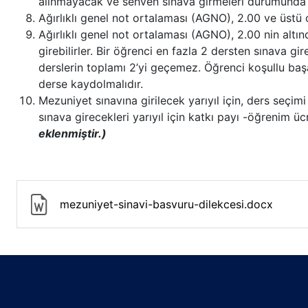
alınmayacak ve sehven sınava girmeleri durumunda is
Ağırlıklı genel not ortalaması (AGNO), 2.00 ve üstü o
Ağırlıklı genel not ortalaması (AGNO), 2.00 nin altın
girebilirler. Bir öğrenci en fazla 2 dersten sınava gi
derslerin toplamı 2’yi geçemez. Öğrenci koşullu başa
derse kaydolmalıdır.
Mezuniyet sınavına girilecek yarıyıl için, ders seç
sınava girecekleri yarıyıl için katkı payı -öğrenim 
eklenmiştir.)
mezuniyet-sinavi-basvuru-dilekcesi.docx