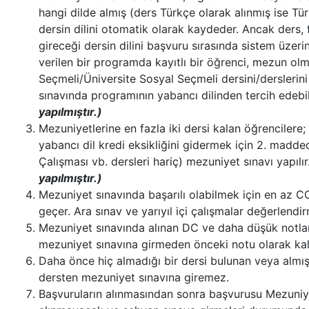
hangi dilde almış (ders Türkçe olarak alınmış ise Türk
dersin dilini otomatik olarak kaydeder. Ancak ders, 
gireceği dersin dilini başvuru sırasında sistem üze
verilen bir programda kayıtlı bir öğrenci, mezun olm
Seçmeli/Üniversite Sosyal Seçmeli dersini/derslerini
sınavında programının yabancı dilinden tercih edebil
yapılmıştır.)
Mezuniyetlerine en fazla iki dersi kalan öğrencilere
yabancı dil kredi eksikliğini gidermek için 2. maddede
Çalışması vb. dersleri hariç) mezuniyet sınavı yapılır
yapılmıştır.)
Mezuniyet sınavında başarılı olabilmek için en az C
geçer. Ara sınav ve yarıyıl içi çalışmalar değerlendi
Mezuniyet sınavında alınan DC ve daha düşük notlar d
mezuniyet sınavına girmeden önceki notu olarak kal
Daha önce hiç almadığı bir dersi bulunan veya almış 
dersten mezuniyet sınavına giremez.
Başvuruların alınmasından sonra başvurusu Mezuniy